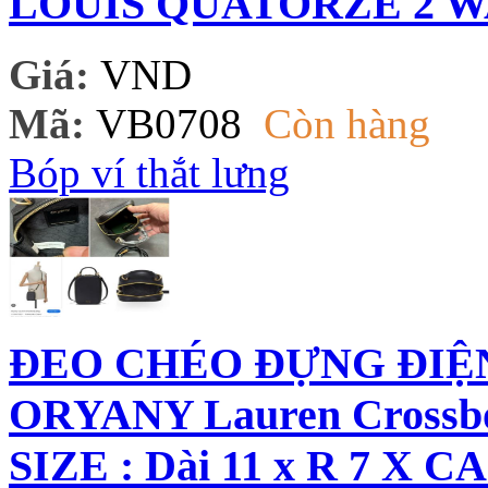
LOUIS QUATORZE 2 WA
Giá:
VND
Mã:
VB0708
Còn hàng
Bóp ví thắt lưng
ĐEO CHÉO ĐỰNG ĐIỆ
ORYANY Lauren Crossbo
SIZE : Dài 11 x R 7 X C