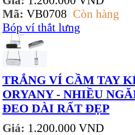
Giá:
1.200.000 VND
Mã:
VB0708
Còn hàng
Bóp ví thắt lưng
TRẮNG VÍ CẦM TAY K
ORYANY - NHIỀU NGĂ
ĐEO DÀI RẤT ĐẸP
Giá:
1.200.000 VND