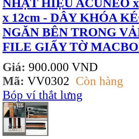
NHẬT HIỆU ACUNEO xịn
x 12cm - DÂY KHÓA K
NGĂN BÊN TRONG VẢ
FILE GIẤY TỜ MACBO
Giá:
900.000 VND
Mã:
VV0302
Còn hàng
Bóp ví thắt lưng