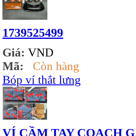
1739525499
Giá:
VND
Mã:
Còn hàng
Bóp ví thắt lưng
VÍ CẦM TAY COACH G