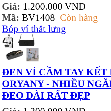
Giá:
1.200.000 VND
Mã:
BV1408
Còn hàng
Bóp ví thắt lưng
ĐEN VÍ CẦM TAY KẾT
ORYANY - NHIỀU NGĂ
ĐEO DÀI RẤT ĐẸP