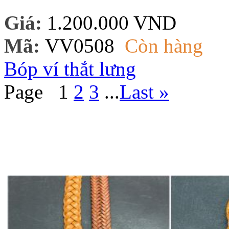
Giá:
1.200.000 VND
Mã:
VV0508
Còn hàng
Bóp ví thắt lưng
Page
1
2
3
...
Last »