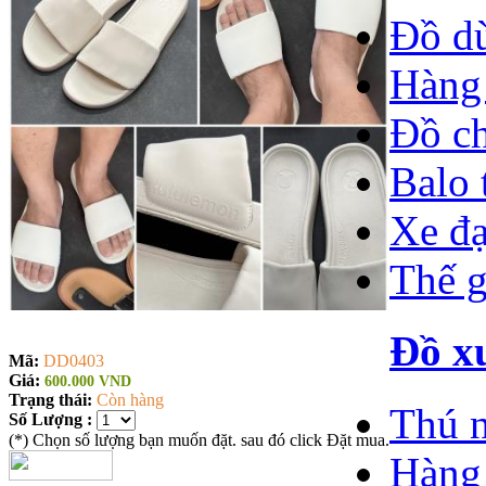
Đồ d
Hàng 
Đồ ch
Balo 
Xe đạ
Thế g
Đồ xu
Mã:
DD0403
Giá:
600.000 VND
Trạng thái:
Còn hàng
Thú n
Số Lượng :
(*) Chọn số lượng bạn muốn đặt. sau đó click Đặt mua.
Hàng 