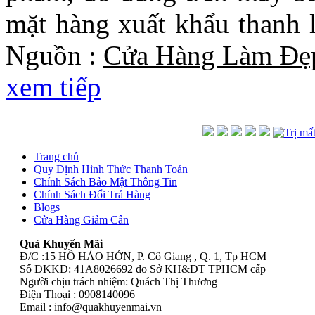
mặt hàng xuất khẩu thanh l
Nguồn :
Cửa Hàng Làm Đẹ
xem tiếp
Trang chủ
Quy Định Hình Thức Thanh Toán
Chính Sách Bảo Mật Thông Tin
Chính Sách Đổi Trả Hàng
Blogs
Cửa Hàng Giảm Cân
Quà Khuyến Mãi
Đ/C :15 HỒ HẢO HỚN, P. Cô Giang , Q. 1, Tp HCM
Số ĐKKD: 41A8026692 do Sở KH&ĐT TPHCM cấp
Người chịu trách nhiệm: Quách Thị Thương
Điện Thoại : 0908140096
Email :
info@quakhuyenmai.vn