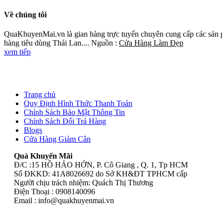
Về chúng tôi
QuaKhuyenMai.vn là gian hàng trực tuyến chuyên cung cấp các sản p
hàng tiêu dùng Thái Lan.... Nguồn :
Cửa Hàng Làm Đẹp
xem tiếp
Trang chủ
Quy Định Hình Thức Thanh Toán
Chính Sách Bảo Mật Thông Tin
Chính Sách Đổi Trả Hàng
Blogs
Cửa Hàng Giảm Cân
Quà Khuyến Mãi
Đ/C :15 HỒ HẢO HỚN, P. Cô Giang , Q. 1, Tp HCM
Số ĐKKD: 41A8026692 do Sở KH&ĐT TPHCM cấp
Người chịu trách nhiệm: Quách Thị Thương
Điện Thoại : 0908140096
Email :
info@quakhuyenmai.vn