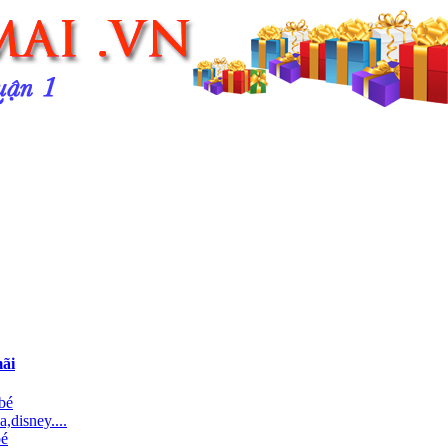
ãi
bé
,disney....
bé