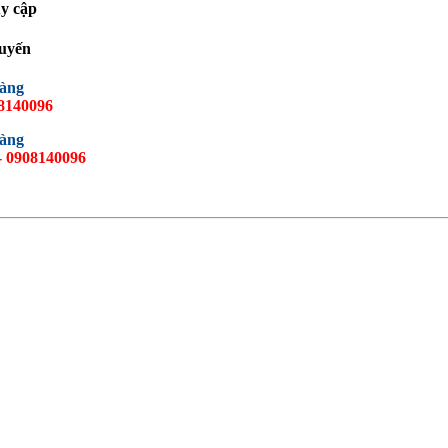
y cập
tuyến
hàng
08140096
hàng
 0908140096