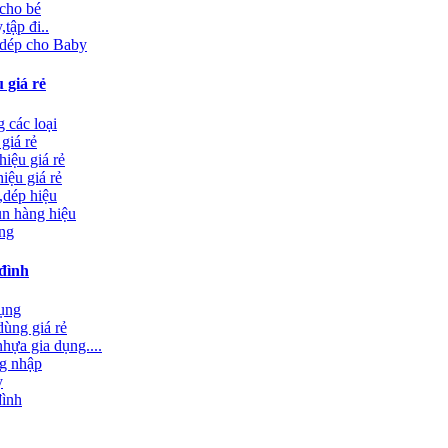
 cho bé
tập đi..
 dép cho Baby
 giá rẻ
 các loại
giá rẻ
hiệu giá rẻ
iệu giá rẻ
,dép hiệu
un hàng hiệu
ưng
đình
dụng
ùng giá rẻ
nhựa gia dụng....
g nhập
y
đình