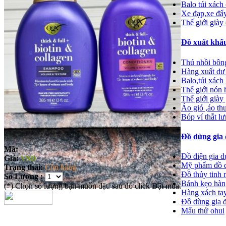
Balo túi xách
Xe đạp,xe đẩy,
Thế giới giày
Đồ xuất khẩu
Thú nhồi bông
Hàng xuất dư 
Balo,túi xách 
Thế giới nón h
Thế giới giày 
Áo gió ,áo th
Bóp ví thắt l
Đồ dùng gia 
Mã:
Đồ điện gia 
Giá:
VND
Mỹ phẩm đồ d
Trạng thái:
Còn hàng
Đồ thủy tinh 
Số Lượng :
Bánh kẹo hàn
(*) Chọn số lượng bạn muốn đặt. sau đó click Đặt mua.
Hàng xách ta
Đồ dùng gia 
Mẩu thử ohui